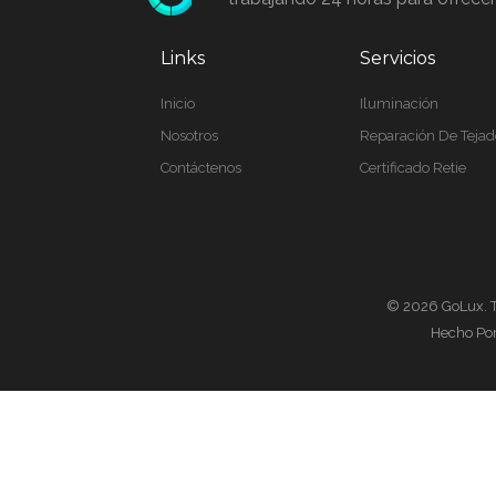
Links
Servicios
Inicio
Iluminación
Nosotros
Reparación De Tejad
Contáctenos
Certificado Retie
© 2026 GoLux. T
Hecho Po