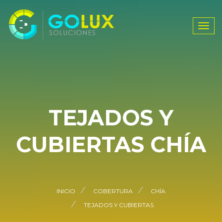
Tog
navi
TEJADOS Y
CUBIERTAS CHÍA
INICIO
COBERTURA
CHÍA
TEJADOS Y CUBIERTAS