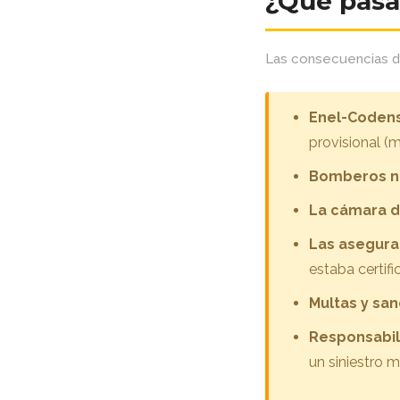
¿Qué pasa 
Las consecuencias d
Enel-Codensa
provisional (
Bomberos no
La cámara d
Las asegura
estaba certifi
Multas y sa
Responsabili
un siniestro m