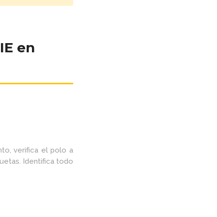
IE en
to, verifica el polo a
quetas. Identifica todo