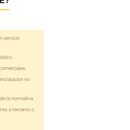
IE?
n servicio
úblico.
comerciales.
 instalación no
de la normativa.
ones a terceros o