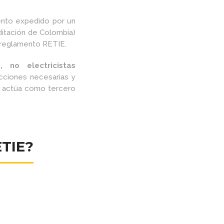
nto expedido por un
itación de Colombia)
l reglamento RETIE.
 no electricistas
ecciones necesarias y
ue actúa como tercero
ETIE?