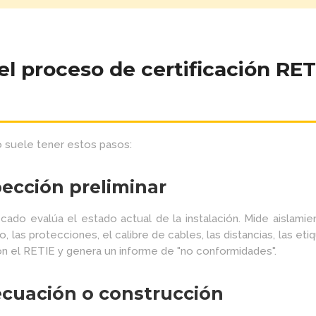
l proceso de certificación RET
 suele tener estos pasos:
pección preliminar
ficado evalúa el estado actual de la instalación. Mide aislamien
ero, las protecciones, el calibre de cables, las distancias, las eti
n el RETIE y genera un informe de "no conformidades".
ecuación o construcción