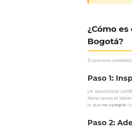
¿Cómo es e
Bogotá?
El proceso completo
Paso 1: Ins
Un electricista certi
tierra, revisa el tabl
lo que
no cumple
co
Paso 2: Ad