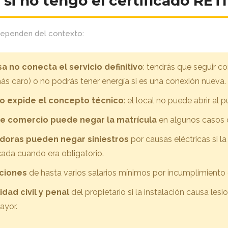
si no tengo el certificado RET
ependen del contexto:
 no conecta el servicio definitivo
: tendrás que seguir co
más caro) o no podrás tener energía si es una conexión nueva.
 expide el concepto técnico
: el local no puede abrir al p
e comercio puede negar la matrícula
en algunos casos 
doras pueden negar siniestros
por causas eléctricas si la
cada cuando era obligatorio.
nciones
de hasta varios salarios mínimos por incumplimiento 
dad civil y penal
del propietario si la instalación causa lesi
ayor.