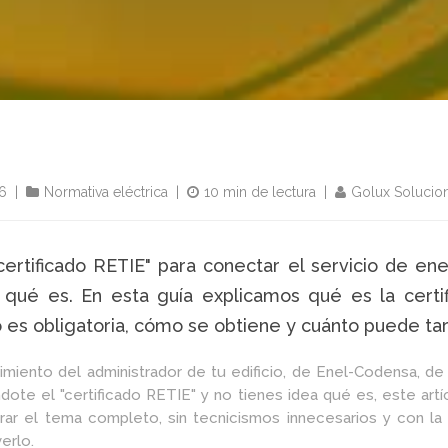
6
|
Normativa eléctrica
|
10 min de lectura
|
Golux Solucion
certificado RETIE" para conectar el servicio de en
 qué es. En esta guía explicamos qué es la certi
 es obligatoria, cómo se obtiene y cuánto puede tar
rimiento del administrador de tu edificio, de Enel-Codensa, de 
ndote el "certificado RETIE" y no tienes idea qué es, este ar
arar el tema completo, sin tecnicismos innecesarios y con la
erlo.